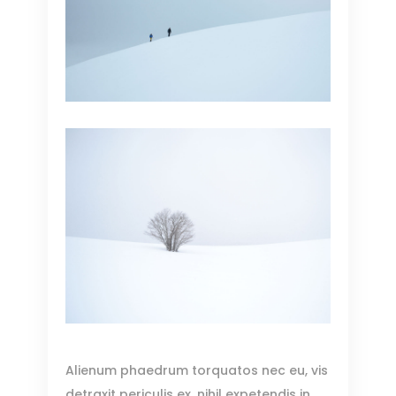
Alienum phaedrum torquatos nec eu, vis
detraxit periculis ex, nihil expetendis in