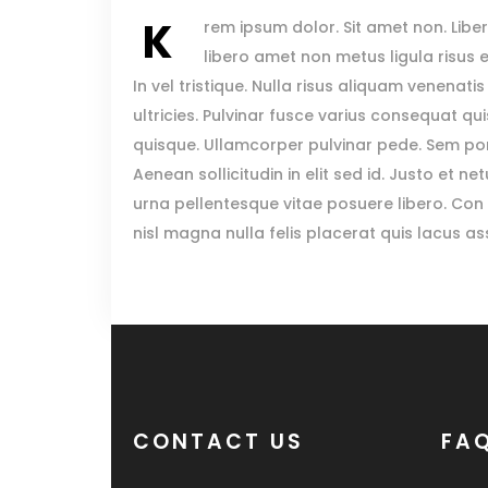
K
rem ipsum dolor. Sit amet non. Liber
libero amet non metus ligula risus
In vel tristique. Nulla risus aliquam venenati
ultricies. Pulvinar fusce varius consequat qui
quisque. Ullamcorper pulvinar pede. Sem port
Aenean sollicitudin in elit sed id. Justo et 
urna pellentesque vitae posuere libero. Con
nisl magna nulla felis placerat quis lacus 
CONTACT US
FA