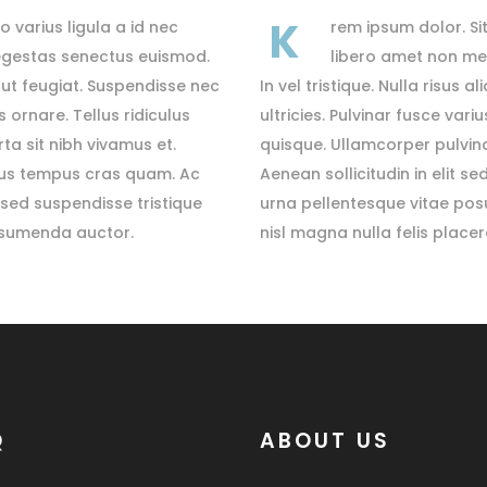
K
o varius ligula a id nec
rem ipsum dolor. Sit
 egestas senectus euismod.
libero amet non met
s ut feugiat. Suspendisse nec
In vel tristique. Nulla risus
s ornare. Tellus ridiculus
ultricies. Pulvinar fusce vari
a sit nibh vivamus et.
quisque. Ullamcorper pulvina
netus tempus cras quam. Ac
Aenean sollicitudin in elit s
 sed suspendisse tristique
urna pellentesque vitae posu
assumenda auctor.
nisl magna nulla felis plac
Q
ABOUT US