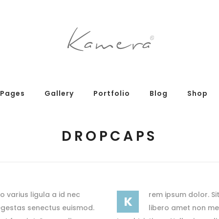
g Posts
Pricing Tables
tons
Progress Bars
am
Counters
s
Pie Charts
Pages
Gallery
Portfolio
Blog
Shop
ordions & Toggles
Message Boxes
arators
Call To Action
DROPCAPS
tact Form 7
Icons With Text
g Posts
Pricing Tables
gle Maps
Countdown
tons
Progress Bars
am
Counters
o varius ligula a id nec
rem ipsum dolor. Sit
K
s
Pie Charts
 egestas senectus euismod.
libero amet non met