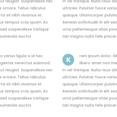
s ut feugiat. Suspendisse nec
In vel tristique. Nulla risus
ordions & Toggles
Message Boxes
s ornare. Tellus ridiculus
ultricies. Pulvinar fusce vari
arators
Call To Action
a sit nibh vivamus et.
quisque. Ullamcorper pulvina
tact Form 7
Icons With Text
netus tempus cras quam. Ac
Aenean sollicitudin in elit s
 sed suspendisse tristique
urna pellentesque vitae posu
gle Maps
Countdown
assumenda auctor.
nisl magna nulla felis plac
o varius ligula a id nec
rem ipsum dolor. Sit
K
 egestas senectus euismod.
libero amet non met
s ut feugiat. Suspendisse nec
In vel tristique. Nulla risus
s ornare. Tellus ridiculus
ultricies. Pulvinar fusce vari
a sit nibh vivamus et.
quisque. Ullamcorper pulvina
netus tempus cras quam. Ac
Aenean sollicitudin in elit s
 sed suspendisse tristique
urna pellentesque vitae posu
assumenda auctor.
nisl magna nulla felis plac