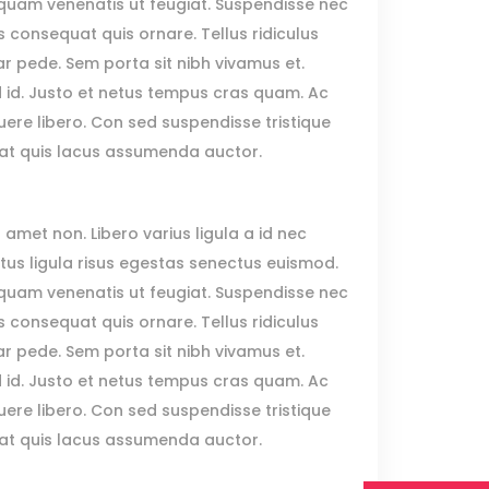
Blockquote
 aliquam venenatis ut feugiat. Suspendisse nec
us consequat quis ornare. Tellus ridiculus
Custom Font
r pede. Sem porta sit nibh vivamus et.
Lists
ed id. Justo et netus tempus cras quam. Ac
ere libero. Con sed suspendisse tristique
erat quis lacus assumenda auctor.
 amet non. Libero varius ligula a id nec
us ligula risus egestas senectus euismod.
 aliquam venenatis ut feugiat. Suspendisse nec
us consequat quis ornare. Tellus ridiculus
r pede. Sem porta sit nibh vivamus et.
ed id. Justo et netus tempus cras quam. Ac
ere libero. Con sed suspendisse tristique
erat quis lacus assumenda auctor.