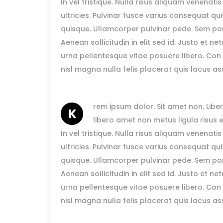
In vel tristique. Nulla risus aliquam venenati
Video Button
Acc
ultricies. Pulvinar fusce varius consequat qui
Clients
Sep
quisque. Ullamcorper pulvinar pede. Sem port
Testimonials
Con
Aenean sollicitudin in elit sed id. Justo et 
urna pellentesque vitae posuere libero. Con
Goo
nisl magna nulla felis placerat quis lacus 
rem ipsum dolor. Sit amet non. Liber
K
libero amet non metus ligula risus
In vel tristique. Nulla risus aliquam venenati
ultricies. Pulvinar fusce varius consequat qui
quisque. Ullamcorper pulvinar pede. Sem port
Aenean sollicitudin in elit sed id. Justo et 
urna pellentesque vitae posuere libero. Con
nisl magna nulla felis placerat quis lacus 