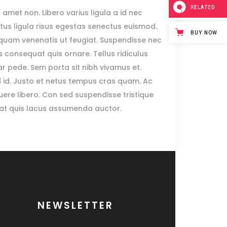
RELATED
 amet non. Libero varius ligula a id nec
us ligula risus egestas senectus euismod.
BUY NOW
 aliquam venenatis ut feugiat. Suspendisse nec
us consequat quis ornare. Tellus ridiculus
r pede. Sem porta sit nibh vivamus et.
ed id. Justo et netus tempus cras quam. Ac
ere libero. Con sed suspendisse tristique
erat quis lacus assumenda auctor.
NEWSLETTER