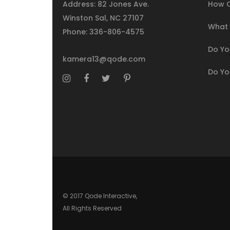
Address: 82 Jones Ave.
How C
Winston Sal, NC 27107
What I
Phone:
336-806-4575
Do You
kamera13@qode.com
Do Yo
© 2017 Qode Interactive,
All Rights Reserved