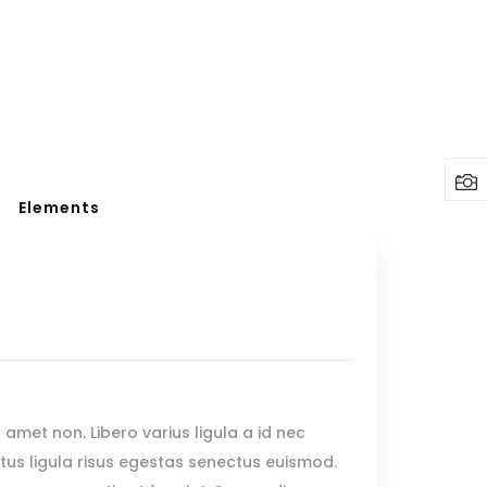
Headings
Columns
Highlights
Dropcaps
Elements
Blockquote
Custom Font
Lists
Headings
Columns
Highlights
 amet non. Libero varius ligula a id nec
Dropcaps
us ligula risus egestas senectus euismod.